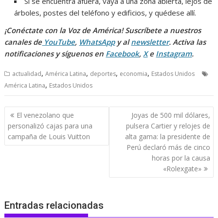
Si se encuentra afuera, vaya a una zona abierta, lejos de
árboles, postes del teléfono y edificios, y quédese allí.
¡Conéctate con la Voz de América! Suscríbete a nuestros
canales de
YouTube
,
WhatsApp
y al
newsletter
. Activa las
notificaciones y síguenos en
Facebook
,
X
e
Instagram
.
,
,
,
,
actualidad
América Latina
deportes
economia
Estados Unidos
,
América Latina
Estados Unidos
Navegación
El venezolano que
Joyas de 500 mil dólares,
de
personalizó cajas para una
pulsera Cartier y relojes de
entradas
campaña de Louis Vuitton
alta gama: la presidente de
Perú declaró más de cinco
horas por la causa
«Rolexgate»
Entradas relacionadas