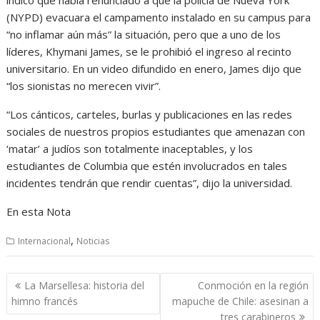
indicó que había renunciado a que la policía de Nueva York
(NYPD) evacuara el campamento instalado en su campus para
“no inflamar aún más” la situación, pero que a uno de los
líderes, Khymani James, se le prohibió el ingreso al recinto
universitario. En un video difundido en enero, James dijo que
“los sionistas no merecen vivir”.
“Los cánticos, carteles, burlas y publicaciones en las redes
sociales de nuestros propios estudiantes que amenazan con
‘matar’ a judíos son totalmente inaceptables, y los
estudiantes de Columbia que estén involucrados en tales
incidentes tendrán que rendir cuentas”, dijo la universidad.
En esta Nota
,
Internacional
Noticias
Navegación
La Marsellesa: historia del
Conmoción en la región
de
himno francés
mapuche de Chile: asesinan a
entradas
tres carabineros