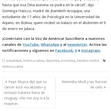
hasta que esa Dina asesina se pudra en la cárcel”, dijo
Dominga Hancco, madre de Jhamileth Aroquipa, una
estudiante de 17 años de Psicología en la Universidad de
Aquino, en Bolivia, quien recibió un balazo en el abdomen el 9
de enero en Juliaca.
¡Conéctate con la Voz de América! Suscríbete a nuestros
canales de
YouTube
,
WhatsApp
y al
newsletter
. Activa las
notificaciones y síguenos en
Facebook
,
X
e
Instagram
.
,
,
,
,
actualidad
América Latina
deportes
economia
Estados Unidos
América Latina
Navegación
Pepe Mujica dijo que su
Narendra Modi y las fuerzas
de
cáncer está «localizado» y
de cielo
entradas
rechazó tratarse fuera de
Uruguay: «No me voy ni a la
esquina»