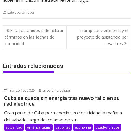
Estados Unidos
Navegación
Estados Unidos pide aclarar
Trump convierte en ley el
de
términos en las fechas de
proyecto de asistencia por
entradas
caducidad
desastres
Entradas relacionadas
marzo 15, 2025
tricolortelevision
Cuba se queda sin energía tras nuevo fallo en su
red eléctrica
Gran parte de Cuba permanecía sin electricidad la mañana
del sábado luego del colapso de su...
actualidad
América Latina
deportes
economia
Estados Unidos