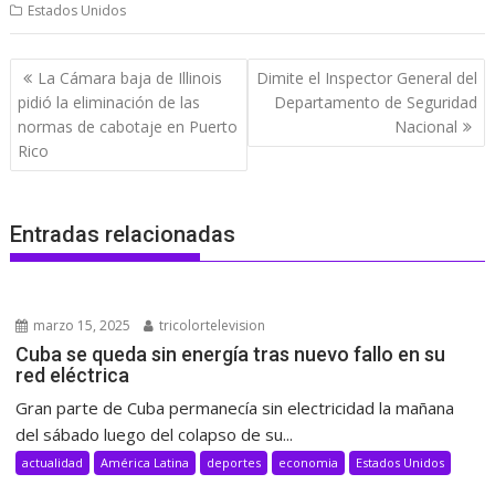
Estados Unidos
Navegación
La Cámara baja de Illinois
Dimite el Inspector General del
de
pidió la eliminación de las
Departamento de Seguridad
entradas
normas de cabotaje en Puerto
Nacional
Rico
Entradas relacionadas
marzo 15, 2025
tricolortelevision
Cuba se queda sin energía tras nuevo fallo en su
red eléctrica
Gran parte de Cuba permanecía sin electricidad la mañana
del sábado luego del colapso de su...
actualidad
América Latina
deportes
economia
Estados Unidos