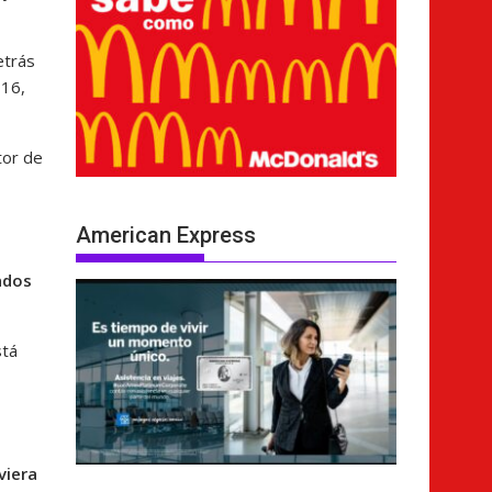
etrás
016,
tor de
American Express
ados
stá
viera