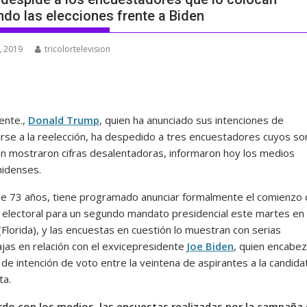
ndo las elecciones frente a Biden
, 2019
tricolortelevision
ente.,
Donald Trump
, quien ha anunciado sus intenciones de
rse a la reelección, ha despedido a tres encuestadores cuyos s
ón mostraron cifras desalentadoras, informaron hoy los medios
idenses.
e 73 años, tiene programado anunciar formalmente el comienzo 
electoral para un segundo mandato presidencial este martes en
Florida), y las encuestas en cuestión lo muestran con serias
jas en relación con el exvicepresidente
Joe Biden
, quien encabez
de intención de voto entre la veintena de aspirantes a la candida
ta.
do con los medios, las encuestas realizadas por la campaña