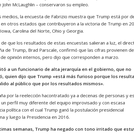
 y John McLaughlin – conservaron su empleo.
s medios, la encuesta de Fabrizio muestra que Trump está por d
 en otros estados que contribuyeron a la victoria de Trump en 2
 Iowa, Carolina del Norte, Ohio y Georgia.
de que los resultados de estas encuestas salieran a luz, el direc
ña de Trump, Brad Parscale, confirmó que las cifras provienen de
de opinión internos, pero dijo que corresponden a marzo.
citó a un funcionario de alta jerarquía en el gobierno, que no
có, quien dijo que Trump «está más furioso porque los result
lido al público que por los resultados mismos».
ña por la reelección hacontratado ya a decenas de personas y e
un perfil muy diferente del equipo improvisado y con escasa
ia política con el cual Trump ganó la postulación presidencial
na y luego la Presidencia en 2016.
ltimas semanas, Trump ha negado con tono irritado que estu