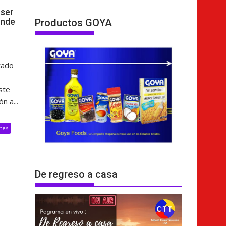
ser
ende
Productos GOYA
tado
ste
n a...
tes
De regreso a casa