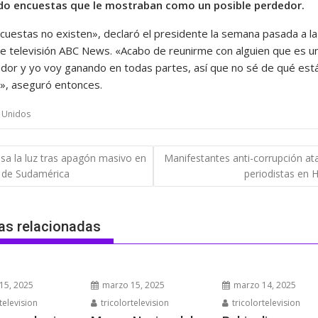
ndo encuestas que le mostraban como un posible perdedor.
cuestas no existen», declaró el presidente la semana pasada a la
e televisión ABC News. «Acabo de reunirme con alguien que es u
dor y yo voy ganando en todas partes, así que no sé de qué est
», aseguró entonces.
 Unidos
gación
sa la luz tras apagón masivo en
Manifestantes anti-corrupción at
s de Sudamérica
periodistas en H
das
as relacionadas
15, 2025
marzo 15, 2025
marzo 14, 2025
television
tricolortelevision
tricolortelevision