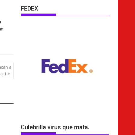
FEDEX
n
án
acan a
aití
Culebrilla virus que mata.