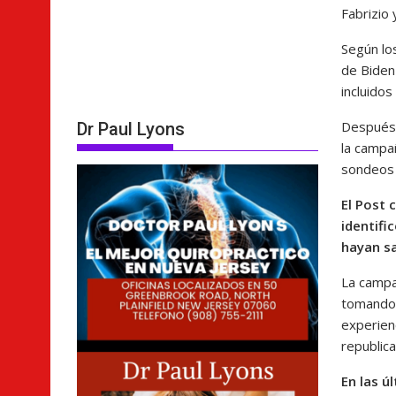
Fabrizio
Según lo
de Biden
incluidos
Después 
Dr Paul Lyons
la campa
sondeos 
El Post 
identifi
hayan sa
La campa
tomando 
experienc
republica
En las ú