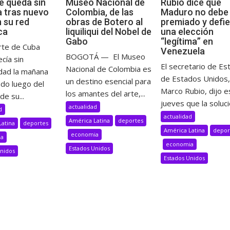
e queda sin
Museo Nacional de
Rubio dice que
a tras nuevo
Colombia, de las
Maduro no debe 
n su red
obras de Botero al
premiado y defi
ca
liquiliqui del Nobel de
una elección
Gabo
“legítima” en
rte de Cuba
Venezuela
BOGOTÁ — El Museo
cía sin
El secretario de Es
Nacional de Colombia es
idad la mañana
de Estados Unidos,
un destino esencial para
ado luego del
Marco Rubio, dijo e
los amantes del arte,...
de su...
jueves que la solució
actualidad
d
actualidad
América Latina
deportes
Latina
deportes
América Latina
depor
economia
ia
economia
Estados Unidos
Unidos
Estados Unidos