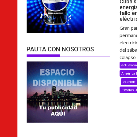
Cuba s
energí
fallo e
eléctri
Gran pa
permane
electric
PAUTA CON NOSOTROS
del sáb
colapso 
actualida
América 
econom
Estados 