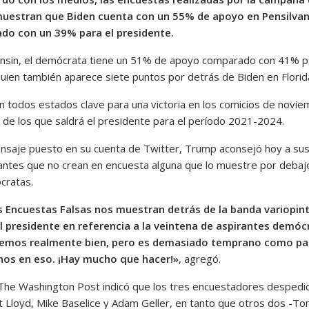
uestran que Biden cuenta con un 55% de apoyo en Pensilvan
do con un 39% para el presidente.
nsin, el demócrata tiene un 51% de apoyo comparado con 41% p
uien también aparece siete puntos por detrás de Biden en Florid
n todos estados clave para una victoria en los comicios de novi
 de los que saldrá el presidente para el período 2021-2024.
nsaje puesto en su cuenta de Twitter, Trump aconsejó hoy a su
antes que no crean en encuesta alguna que lo muestre por debaj
cratas.
s Encuestas Falsas nos muestran detrás de la banda variopint
l presidente en referencia a la veintena de aspirantes demóc
emos realmente bien, pero es demasiado temprano como pa
nos en eso. ¡Hay mucho que hacer!»
, agregó.
o The Washington Post indicó que los tres encuestadores despedi
t Lloyd, Mike Baselice y Adam Geller, en tanto que otros dos -To