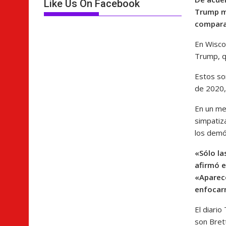
Like Us On Facebook
Trump m
compara
En Wisco
Trump, q
Estos so
de 2020,
En un me
simpatiz
los demó
«Sólo la
afirmó e
«Aparec
enfocar
El diari
son Bret