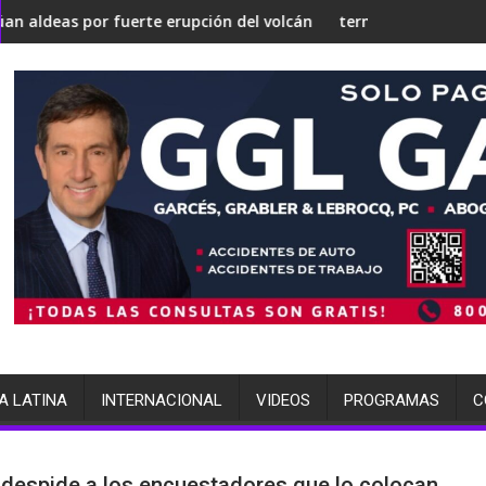
irse en una 'Gaza silenciosa'
re su estrategia nuclear
fuerte erupción del volcán de Fuego
terminó arrestada por múltiples 
A LATINA
INTERNACIONAL
VIDEOS
PROGRAMAS
C
despide a los encuestadores que lo colocan