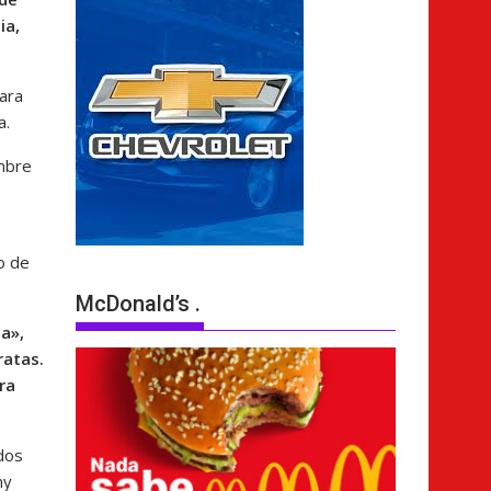
ia,
ara
a.
embre
s
o de
McDonald’s .
a»,
ratas.
ra
dos
ny