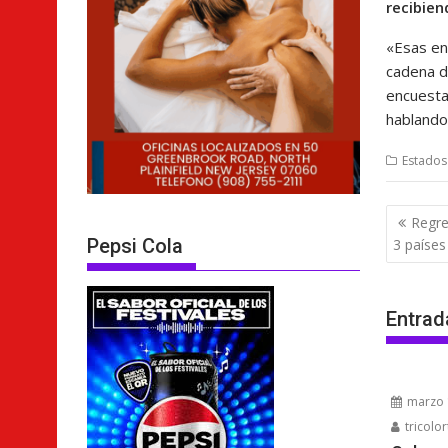
recibie
«Esas en
cadena d
encuesta
hablando
Estados
Nave
Regre
de
Pepsi Cola
3 paíse
entra
Entrad
marzo 
tricolor