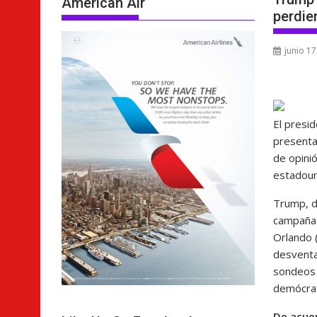
American Air
perdie
junio 17
El presid
presenta
de opini
estadoun
Trump, d
campaña 
Orlando (
desventa
sondeos 
demócra
De acuer