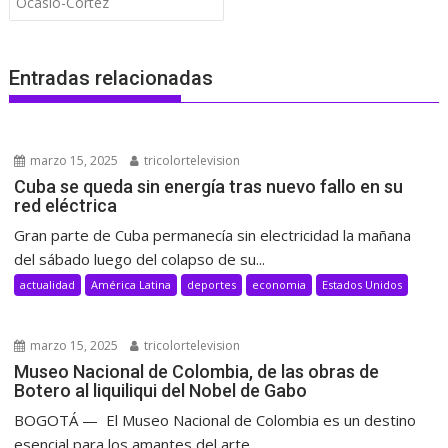
entradas
Ocasio-Cortez
Entradas relacionadas
marzo 15, 2025
tricolortelevision
Cuba se queda sin energía tras nuevo fallo en su
red eléctrica
Gran parte de Cuba permanecía sin electricidad la mañana
del sábado luego del colapso de su...
actualidad
América Latina
deportes
economia
Estados Unidos
marzo 15, 2025
tricolortelevision
Museo Nacional de Colombia, de las obras de
Botero al liquiliqui del Nobel de Gabo
BOGOTÁ — El Museo Nacional de Colombia es un destino
esencial para los amantes del arte,...