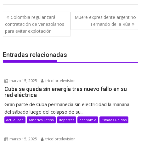
Navegación
Colombia regularizará
Muere expresidente argentino
de
contratación de venezolanos
Fernando de la Rúa
entradas
para evitar explotación
Entradas relacionadas
marzo 15, 2025
tricolortelevision
Cuba se queda sin energía tras nuevo fallo en su
red eléctrica
Gran parte de Cuba permanecía sin electricidad la mañana
del sábado luego del colapso de su...
actualidad
América Latina
deportes
economia
Estados Unidos
marzo 15, 2025
tricolortelevision