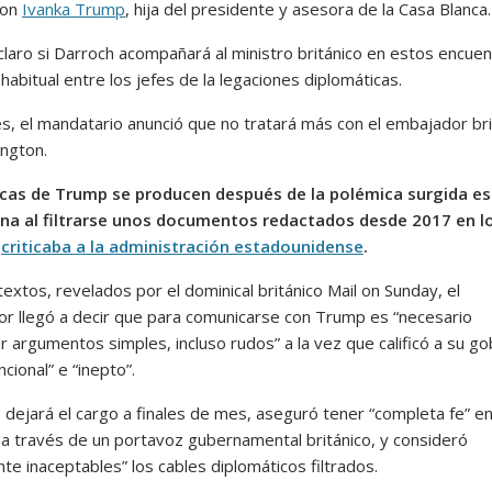
con
Ivanka Trump
, hija del presidente y asesora de la Casa Blanca.
claro si Darroch acompañará al ministro británico en estos encuen
abitual entre los jefes de la legaciones diplomáticas.
es, el mandatario anunció que no tratará más con el embajador bri
ngton.
icas de Trump se producen después de la polémica surgida es
na al filtrarse unos documentos redactados desde 2017 en l
h
criticaba a la administración estadounidense
.
extos, revelados por el dominical británico Mail on Sunday, el
r llegó a decir que para comunicarse con Trump es “necesario
 argumentos simples, incluso rudos” a la vez que calificó a su go
ncional” e “inepto”.
 dejará el cargo a finales de mes, aseguró tener “completa fe” e
 a través de un portavoz gubernamental británico, y consideró
te inaceptables” los cables diplomáticos filtrados.