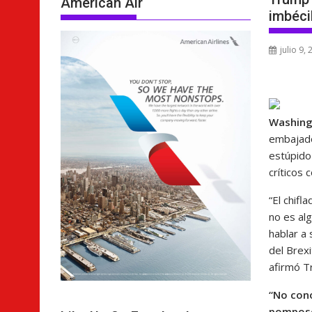
American Air
imbéci
julio 9,
Washin
embajado
estúpido 
críticos 
“El chif
no es al
hablar a 
del Brexi
afirmó T
“No con
pompos