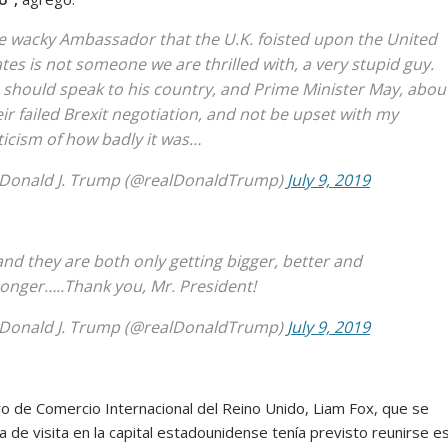
e wacky Ambassador that the U.K. foisted upon the United
ates is not someone we are thrilled with, a very stupid guy.
 should speak to his country, and Prime Minister May, abou
eir failed Brexit negotiation, and not be upset with my
iticism of how badly it was…
Donald J. Trump (@realDonaldTrump)
July 9, 2019
and they are both only getting bigger, better and
ronger…..Thank you, Mr. President!
Donald J. Trump (@realDonaldTrump)
July 9, 2019
tro de Comercio Internacional del Reino Unido, Liam Fox, que se
 de visita en la capital estadounidense tenía previsto reunirse e