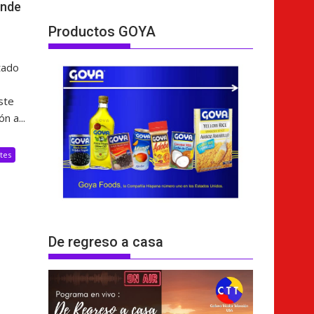
ende
Productos GOYA
tado
ste
n a...
tes
De regreso a casa