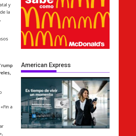
atal y
de la
,
asos
American Express
 Trump
eles,
o
«Fin a
ar
»,