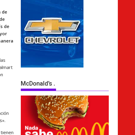
n de
 de
ís de
ayor
manera
las
Walmart
on
McDonald’s .
ación
s».
 tienen