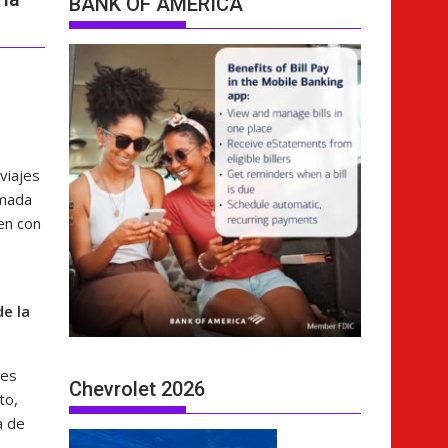
BANK OF AMERICA
viajes
rmada
ten con
e la
des
Chevrolet 2026
to,
a de