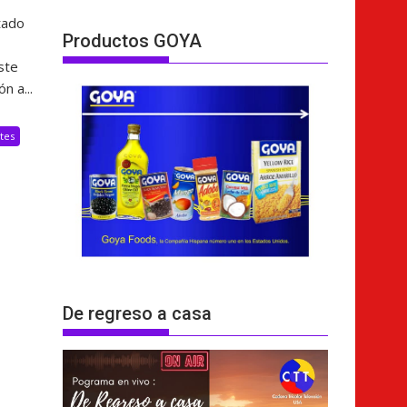
tado
Productos GOYA
ste
n a...
tes
De regreso a casa