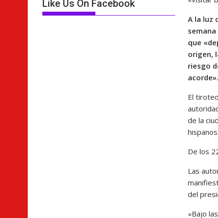
Like Us On Facebook
A la luz
semana s
que «dep
origen, 
riesgo d
acorde»
El tirot
autorida
de la ci
hispanos
De los 2
Las auto
manifiest
del pres
«Bajo la