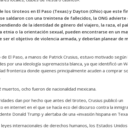
 de los tiroteos en El Paso (Texas) y Dayton (Ohio) que este fi
e saldaron con una treintena de fallecidos, la ONG advierte
endiendo de la identidad de género del viajero, la raza, el pa
la etnia o la orientación sexual, pueden encontrarse en un m
e ser el objetivo de violencia armada, y deberían planear de 
.
eo de El Paso, a manos de Patrick Crusius, estuvo motivado según 
des por una ideología supremacista blanca, ya que identificó un 
udad fronteriza donde quienes principalmente acuden a comprar s
.
2 muertos, ocho fueron de nacionalidad mexicana.
ridades dan por hecho que antes del tiroteo, Crusius publicó un
o en internet en el que se hacía eco del discurso contra la inmigr
idente Donald Trump y alertaba de una «invasión hispana en Texa
s leyes internacionales de derechos humanos, los Estados Unidos