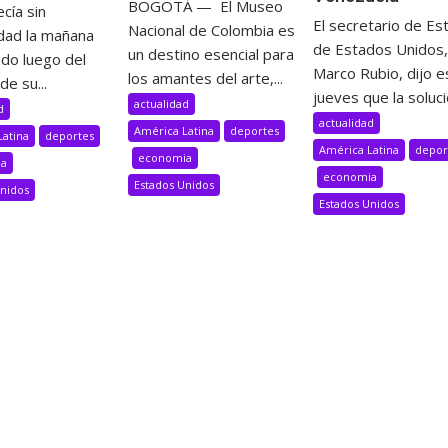
BOGOTÁ — El Museo
cía sin
El secretario de Es
Nacional de Colombia es
idad la mañana
de Estados Unidos,
un destino esencial para
ado luego del
Marco Rubio, dijo e
los amantes del arte,...
de su...
jueves que la solució
actualidad
d
actualidad
América Latina
deportes
Latina
deportes
América Latina
depor
economia
ia
economia
Estados Unidos
Unidos
Estados Unidos