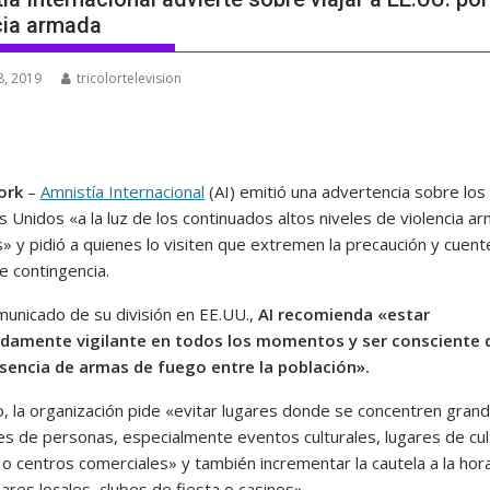
cia armada
8, 2019
tricolortelevision
ork
–
Amnistía Internacional
(AI) emitió una advertencia sobre los 
 Unidos «a la luz de los continuados altos niveles de violencia a
s» y pidió a quienes lo visiten que extremen la precaución y cuen
e contingencia.
municado de su división en EE.UU.,
AI recomienda «estar
damente vigilante en todos los momentos y ser consciente d
encia de armas de fuego entre la población».
, la organización pide «evitar lugares donde se concentren gran
es de personas, especialmente eventos culturales, lugares de cul
 o centros comerciales» y también incrementar la cautela a la hor
bares locales, clubes de fiesta o casinos».