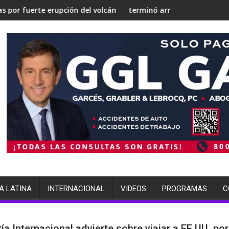
n una 'Gaza silenciosa'
estrategia nuclear
e erupción del volcán de Fuego
terminó arrestada por múltiples cargo
A LATINA
INTERNACIONAL
VIDEOS
PROGRAMAS
C
a Internacional advierte sobre viajar a EE.UU. por