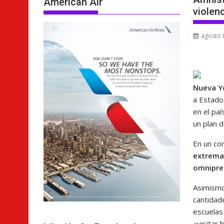
American Air
violen
agosto 
Nueva Y
a Estados
en el paí
un plan d
En un co
extrema
omnipres
Asimismo
cantidad
escuelas
«visitar 