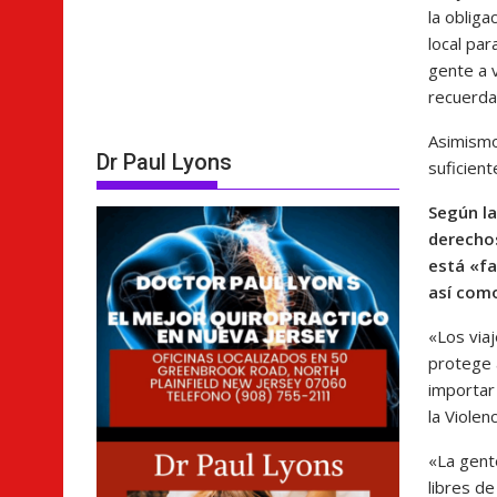
la obliga
local par
gente a 
recuerda
Asimismo
Dr Paul Lyons
suficient
Según la
derecho
está «fa
así como
«Los via
protege 
importar
la Viole
«La gent
libres de