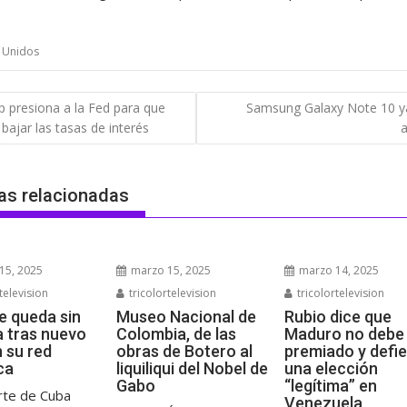
 Unidos
gación
 presiona a la Fed para que
Samsung Galaxy Note 10 y
 bajar las tasas de interés
a
das
as relacionadas
15, 2025
marzo 15, 2025
marzo 14, 2025
television
tricolortelevision
tricolortelevision
e queda sin
Museo Nacional de
Rubio dice que
a tras nuevo
Colombia, de las
Maduro no debe 
n su red
obras de Botero al
premiado y defi
ca
liquiliqui del Nobel de
una elección
Gabo
“legítima” en
rte de Cuba
Venezuela