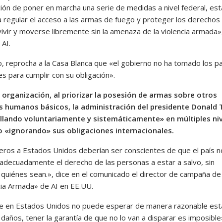
ción de poner en marcha una serie de medidas a nivel federal, est
a regular el acceso a las armas de fuego y proteger los derechos 
vivir y moverse libremente sin la amenaza de la violencia armada»
 AI.
, reprocha a la Casa Blanca que «el gobierno no ha tomado los p
es para cumplir con su obligación».
 organización, al priorizar la posesión de armas sobre otros
s humanos básicos, la administración del presidente Donald
llando voluntariamente y sistemáticamente» en múltiples niv
 «ignorando» sus obligaciones internacionales.
jeros a Estados Unidos deberían ser conscientes de que el país n
adecuadamente el derecho de las personas a estar a salvo, sin
 quiénes sean.», dice en el comunicado el director de campaña de 
ncia Armada» de AI en EE.UU.
e en Estados Unidos no puede esperar de manera razonable est
 daños, tener la garantía de que no lo van a disparar es imposible