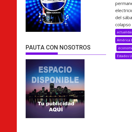
permane
electric
del sáb
colapso 
actualida
América 
PAUTA CON NOSOTROS
econom
Estados 