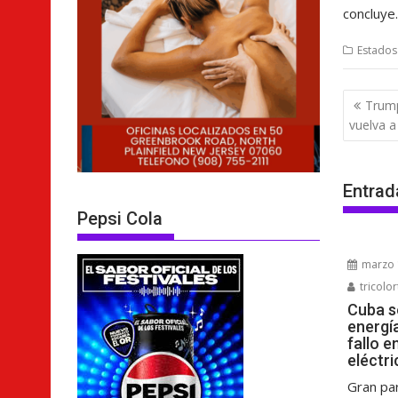
concluye.
Estados
Nave
Trump
de
vuelva a
entra
Entrad
Pepsi Cola
marzo 
tricolor
Cuba s
energí
fallo e
eléctri
Gran pa