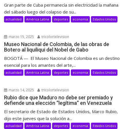
Gran parte de Cuba permanecía sin electricidad la mañana
del sábado luego del colapso de su...
actualidad
América Latina
deportes
economia
Estados Unidos
marzo 15, 2025
tricolortelevision
Museo Nacional de Colombia, de las obras de
Botero al liquiliqui del Nobel de Gabo
BOGOTÁ — El Museo Nacional de Colombia es un destino
esencial para los amantes del arte,...
actualidad
América Latina
deportes
economia
Estados Unidos
marzo 14, 2025
tricolortelevision
Rubio dice que Maduro no debe ser premiado y
defiende una elección “legítima” en Venezuela
El secretario de Estado de Estados Unidos, Marco Rubio,
dijo este jueves que la solución a...
actualidad
América Latina
deportes
economia
Estados Unidos