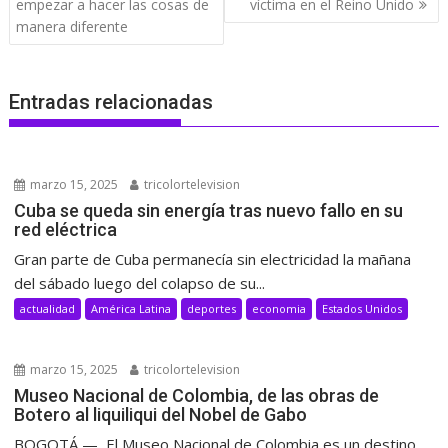
de
empezar a hacer las cosas de
víctima en el Reino Unido
entradas
manera diferente
Entradas relacionadas
marzo 15, 2025
tricolortelevision
Cuba se queda sin energía tras nuevo fallo en su
red eléctrica
Gran parte de Cuba permanecía sin electricidad la mañana
del sábado luego del colapso de su...
actualidad
América Latina
deportes
economia
Estados Unidos
marzo 15, 2025
tricolortelevision
Museo Nacional de Colombia, de las obras de
Botero al liquiliqui del Nobel de Gabo
BOGOTÁ — El Museo Nacional de Colombia es un destino